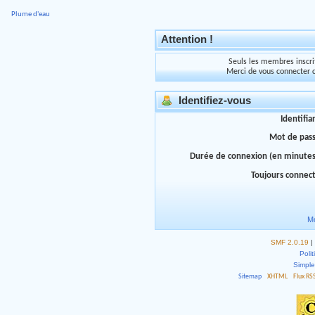
Plume d'eau
Attention !
Seuls les membres inscrit
Merci de vous connecter 
Identifiez-vous
Identifia
Mot de pas
Durée de connexion (en minutes
Toujours connec
Mo
SMF 2.0.19
|
Polit
Simpl
Sitemap
XHTML
Flux RS