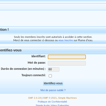
tion !
Seuls les membres inscrits sont autorisés à accéder à cette section.
Merci de vous connecter ci-dessous ou
vous inscrire
sur Plume d'eau.
entifiez-vous
Identifiant:
Mot de passe:
Durée de connexion (en minutes) :
Toujours connecté:
Mot de passe oublié ?
SMF 2.0.19
|
SMF © 2021
,
Simple Machines
Politique de Confidentialité
Simple Audio Video Embedder