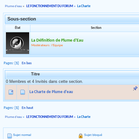
Plume d'eau
»
LE FONCTIONNEMENT DU FORUM
»
La Charte
Sous-section
État
Section
La Définition de Plume d'Eau
Modérateurs : l'Equipe
Pages: [
1
]
En bas
Titre
0 Membres et 4 Invités dans cette section.
La Charte de Plume d'eau
Pages: [
1
]
En haut
Plume d'eau
»
LE FONCTIONNEMENT DU FORUM
»
La Charte
Sujet normal
Sujet bloqué