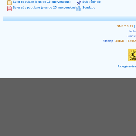
Sujet populaire (plus de 15 interventions)
Sujet épinglé
Sujet très populaire (plus de 25 interventions)
Sondage
SMF 2.0.19
|
Polit
Simpl
Sitemap
XHTML
Flux RS
Page générée e