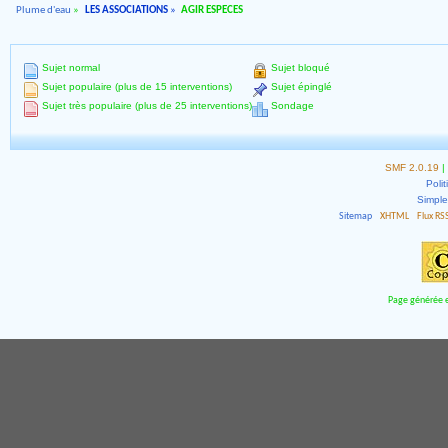
Plume d'eau
»
LES ASSOCIATIONS
»
AGIR ESPECES
Sujet normal
Sujet bloqué
Sujet populaire (plus de 15 interventions)
Sujet épinglé
Sujet très populaire (plus de 25 interventions)
Sondage
SMF 2.0.19
|
Polit
Simpl
Sitemap
XHTML
Flux RS
Page générée e