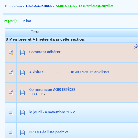
Plume d'eau
»
LES ASSOCIATIONS
»
AGIR ESPECES
»
Les Dernières Nouvelles
Pages: [
1
]
En bas
Titre
0 Membres et 4 Invités dans cette section.
Comment adhérer
A visiter ............................ AGIR ESPECES en direct
Communiqué AGIR ESPÈCES
«
1
2
3
...
11
»
le jeudi 24 novembre 2022
PROJET de liste positive