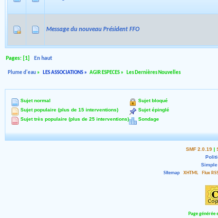
Message du nouveau Président FFO
Pages: [
1
]
En haut
Plume d'eau
»
LES ASSOCIATIONS
»
AGIR ESPECES
»
Les Dernières Nouvelles
Sujet normal
Sujet bloqué
Sujet populaire (plus de 15 interventions)
Sujet épinglé
Sujet très populaire (plus de 25 interventions)
Sondage
SMF 2.0.19
|
Polit
Simple
Sitemap
XHTML
Flux RS
Page générée e