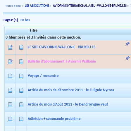
Plume d'eau
»
LES ASSOCIATIONS
»
AVIORNIS INTERNATIONAL ASBL - WALLONIE-BRUXELLES
»
Pages: [
1
]
En bas
Titre
0 Membres et 3 Invités dans cette section.
LE SITE D'AVIORNIS WALLONIE - BRUXELLES
Bulletin d'abonnement à Aviornis Wallonie
Voyage / rencontre
Article du mois de décembre 2011 - le Fuligule Nyroca
Article du mois d'Août 2011 - le Dendrocygne veuf
Adhésion + commande problème