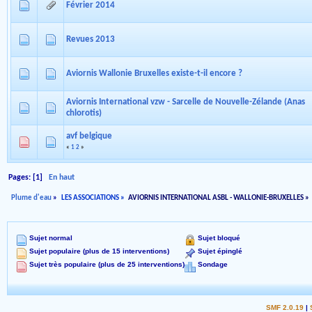
Février 2014
Revues 2013
Aviornis Wallonie Bruxelles existe-t-il encore ?
Aviornis International vzw - Sarcelle de Nouvelle-Zélande (Anas
chlorotis)
avf belgique
«
1
2
»
Pages: [
1
]
En haut
Plume d'eau
»
LES ASSOCIATIONS
»
AVIORNIS INTERNATIONAL ASBL - WALLONIE-BRUXELLES
»
Sujet normal
Sujet bloqué
Sujet populaire (plus de 15 interventions)
Sujet épinglé
Sujet très populaire (plus de 25 interventions)
Sondage
SMF 2.0.19
|