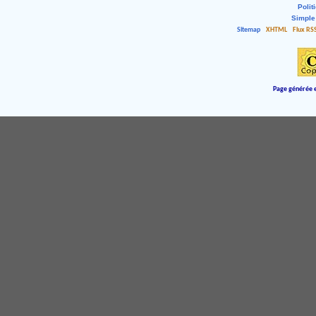
Polit
Simple
Sitemap
XHTML
Flux RS
Page générée e