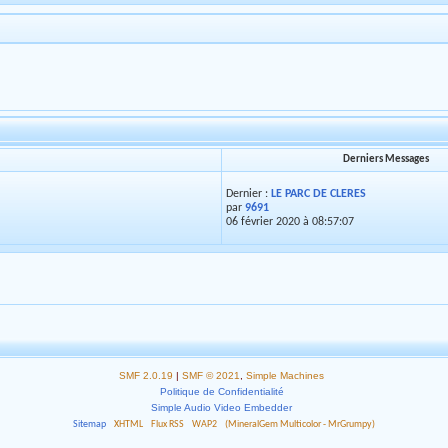
Derniers Messages
Dernier :
LE PARC DE CLERES
par
9691
06 février 2020 à 08:57:07
SMF 2.0.19
|
SMF © 2021
,
Simple Machines
Politique de Confidentialité
Simple Audio Video Embedder
Sitemap
XHTML
Flux RSS
WAP2
(MineralGem Multicolor - MrGrumpy)