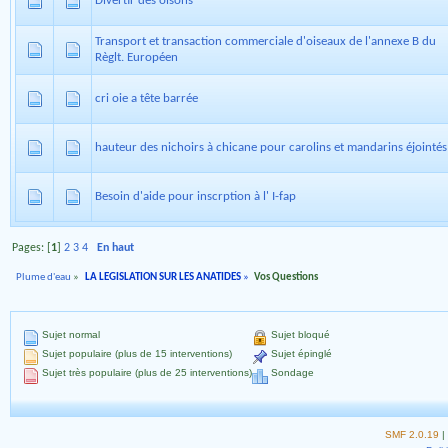
Divertir des oisons
Transport et transaction commerciale d'oiseaux de l'annexe B du
Règlt. Européen
cri oie a tête barrée
hauteur des nichoirs à chicane pour carolins et mandarins éjointés
Besoin d'aide pour inscrption à l' I-fap
Pages: [
1
]
2
3
4
En haut
Plume d'eau
»
LA LEGISLATION SUR LES ANATIDES
»
Vos Questions
Sujet normal
Sujet bloqué
Sujet populaire (plus de 15 interventions)
Sujet épinglé
Sujet très populaire (plus de 25 interventions)
Sondage
SMF 2.0.19
|