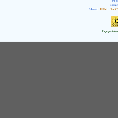
Polit
Simpl
Sitemap
XHTML
Flux RS
Page générée e