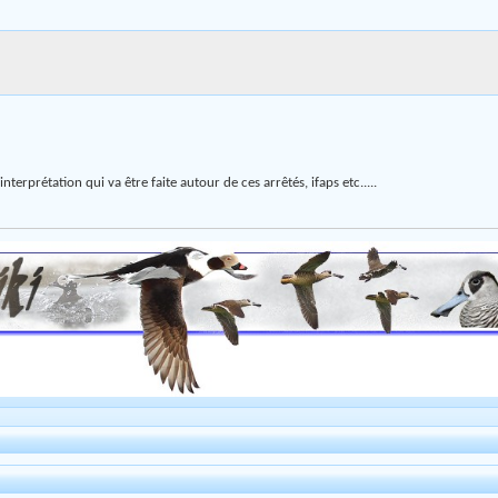
nterprétation qui va être faite autour de ces arrêtés, ifaps etc.....