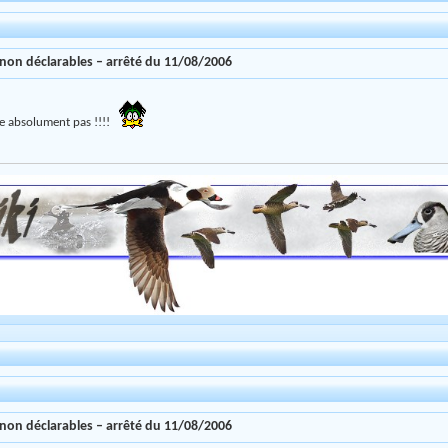
 non déclarables – arrêté du 11/08/2006
ifie absolument pas !!!!
 non déclarables – arrêté du 11/08/2006