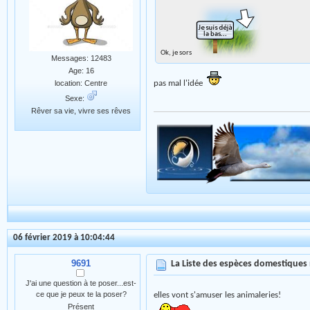
Ok, je sors
Messages: 12483
Age: 16
pas mal l'idée
location: Centre
Sexe:
Rêver sa vie, vivre ses rêves
06 février 2019 à 10:04:44
9691
La Liste des espèces domestiques
J'ai une question à te poser...est-
ce que je peux te la poser?
elles vont s'amuser les animaleries!
Présent