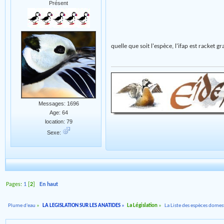
Présent
quelle que soit l'espèce, l'ifap est racket
Messages: 1696
Age: 64
location: 79
Sexe:
Pages:
1
[
2
]
En haut
Plume d'eau
»
LA LEGISLATION SUR LES ANATIDES
»
La Législation
»
La Liste des espèces dome