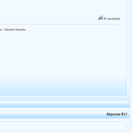
IP archivée
as." Tatanka Yotanka
Réponse #17