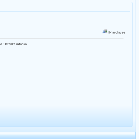
IP archivée
as." Tatanka Yotanka