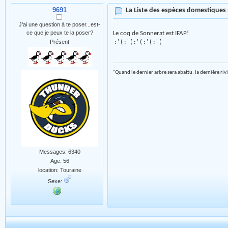
9691
La Liste des espèces domestiques
J'ai une question à te poser...est-
ce que je peux te la poser?
Le coq de Sonnerat est IFAP!
Présent
: ' ( : ' ( : ' ( : ' ( : ' (
"Quand le dernier arbre sera abattu, la dernière riv
Messages: 6340
Age: 56
location: Touraine
Sexe: