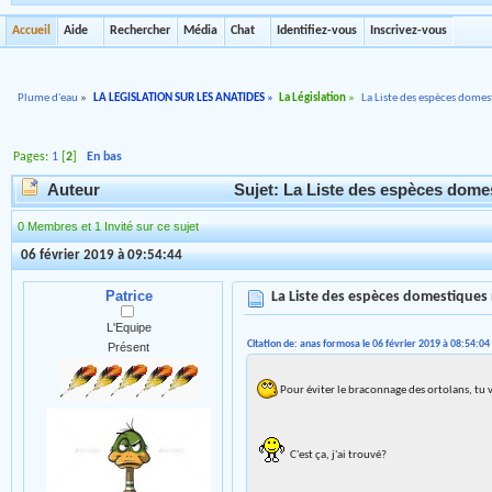
Accueil
Aide
Rechercher
Média
Chat
Identifiez-vous
Inscrivez-vous
Plume d'eau
»
LA LEGISLATION SUR LES ANATIDES
»
La Législation
»
La Liste des espèces dome
Pages:
1
[
2
]
En bas
Auteur
Sujet: La Liste des espèces domes
0 Membres et 1 Invité sur ce sujet
06 février 2019 à 09:54:44
Patrice
La Liste des espèces domestiques
L'Equipe
Citation de: anas formosa le 06 février 2019 à 08:54:04
Présent
Pour éviter le braconnage des ortolans, tu
C'est ça, j'ai trouvé?