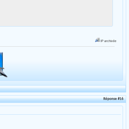
IP archivée
Réponse #16