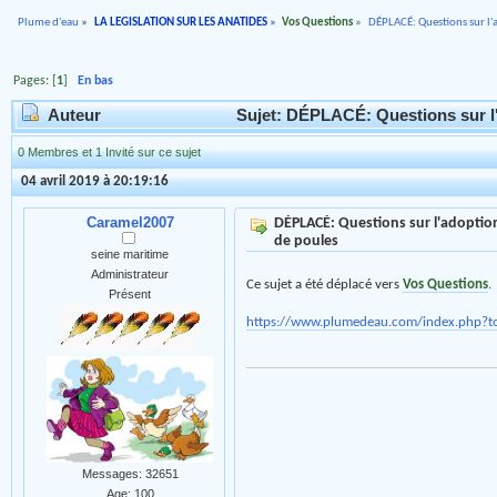
Plume d'eau
»
LA LEGISLATION SUR LES ANATIDES
»
Vos Questions
»
DÉPLACÉ: Questions sur l'a
Pages: [
1
]
En bas
Auteur
Sujet: DÉPLACÉ: Questions sur l'a
0 Membres et 1 Invité sur ce sujet
04 avril 2019 à 20:19:16
Caramel2007
DÉPLACÉ: Questions sur l'adoption
de poules
seine maritime
Administrateur
Ce sujet a été déplacé vers
Vos Questions
.
Présent
https://www.plumedeau.com/index.php?t
Messages: 32651
Age: 100