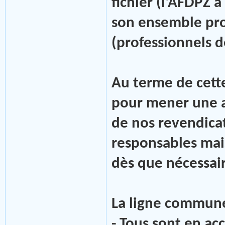
fichier (l'AFDPZ a
son ensemble pro
(professionnels d
Au terme de cett
pour mener une 
de nos revendicat
responsables mais
dès que nécessai
La ligne commune
- Tous sont en acc