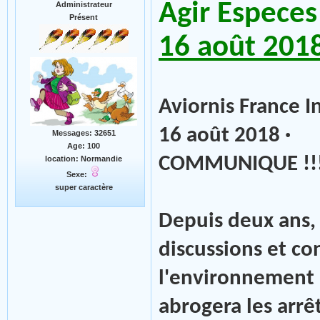
Agir Especes
Administrateur
Présent
16 août 201
Aviornis France I
16 août 2018 ·
Messages: 32651
Age: 100
COMMUNIQUE !!
location: Normandie
Sexe:
super caractère
Depuis deux ans, 
discussions et co
l'environnement p
abrogera les arrê