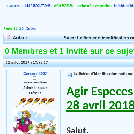
Plume d'eau
»
LES ASSOCIATIONS
»
AGIR ESPECES
»
Les Dernières Nouvelles
»
Le fichier d'ide
Pages: [
1
]
2
3
En bas
Auteur
Sujet: Le fichier d'identification n
0 Membres et 1 Invité sur ce suje
12 juillet 2019 à 13:55:17
Caramel2007
Le fichier d'identification national 
seine maritime
Agir Especes
Administrateur
Présent
28 avril 201
Salut.