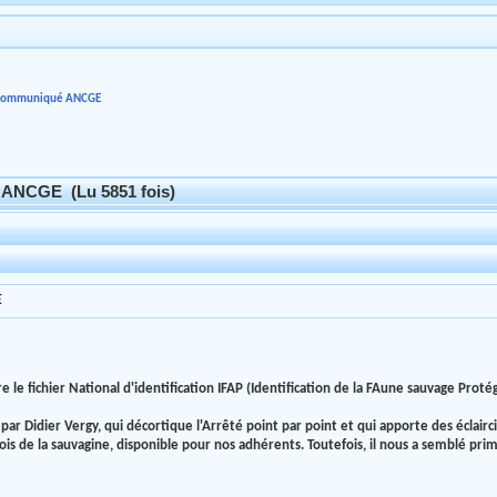
: Communiqué ANCGE
 ANCGE (Lu 5851 fois)
E
le fichier National d'identification IFAP (Identification de la FAune sauvage Protégée)
 par Didier Vergy, qui décortique l'Arrêté point par point et qui apporte des éclairc
ois de la sauvagine, disponible pour nos adhérents. Toutefois, il nous a semblé pr