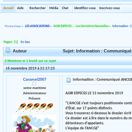
Accueil
Aide
Rechercher
Média
Chat
Identifiez-vous
Inscrivez-vous
Plume d'eau
»
LES ASSOCIATIONS
»
AGIR ESPECES
»
Les Dernières Nouvelles
»
Information 
Pages: [
1
]
En bas
Auteur
Sujet: Information : Communiqué
0 Membres et 1 Invité sur ce sujet
16 novembre 2019 à 21:17:23
Caramel2007
Information : Communiqué ANCG
seine maritime
AGIR ESPECES LE 13 novembre 2019
Administrateur
Présent
"L'ANCGE s'est toujours positionnée contre 
d'État, sur 17 points distincts.
Vous trouverez ci-dessous le dossier écrit
Ce dossier est à lire dans le numéro du m
détenteurs d'appelants.
L'équipe de l'ANCGE"