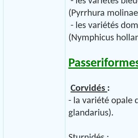
- les variétés bl
(Pyrrhura molinae)
- les variétés dom
(Nymphicus hollan
Passeriforme
Corvidés
:
- la variété opale
glandarius).
Sturnidés
: