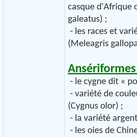
casque d'Afrique
galeatus) ;
- les races et va
(Meleagris gallop
Ansériformes 
- le cygne dit « p
- variété de coul
(Cygnus olor) ;
- la variété argen
- les oies de Chin