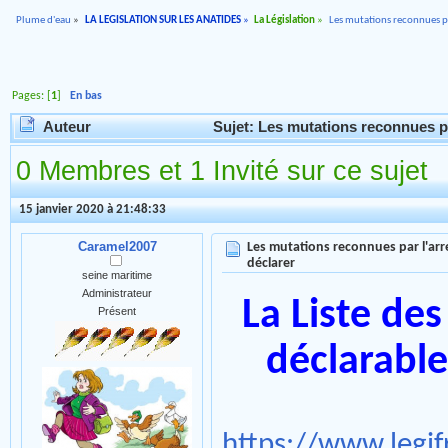
Plume d'eau
»
LA LEGISLATION SUR LES ANATIDES
»
La Législation
»
Les mutations reconnues pa
Pages: [
1
]
En bas
Auteur
Sujet: Les mutations reconnues pa
0 Membres et 1 Invité sur ce sujet
15 janvier 2020 à 21:48:33
Caramel2007
Les mutations reconnues par l'arr
déclarer
seine maritime
Administrateur
La Liste de
Présent
déclarable
https://www.legif