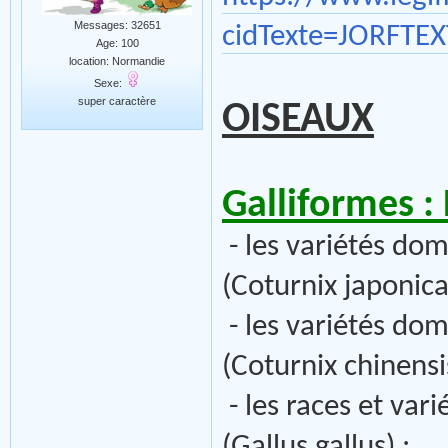
Messages: 32651
cidTexte=JORFTE
Age: 100
location: Normandie
Sexe:
super caractère
OISEAUX
Galliformes :
- les variétés dom
(Coturnix japonica
- les variétés dom
(Coturnix chinensis
- les races et va
(Gallus gallus) ;