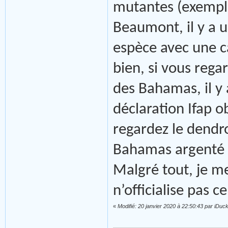
mutantes (exemple
Beaumont, il y a 
espèce avec une c
bien, si vous reg
des Bahamas, il y
déclaration Ifap ob
regardez le dendro
Bahamas argenté il
Malgré tout, je m
n’officialise pas cel
«
Modifié: 20 janvier 2020 à 22:50:43 par iDuc