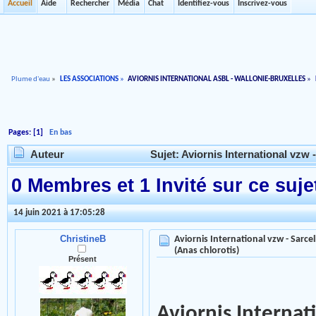
Accueil
Aide
Rechercher
Média
Chat
Identifiez-vous
Inscrivez-vous
Plume d'eau
»
LES ASSOCIATIONS
»
AVIORNIS INTERNATIONAL ASBL - WALLONIE-BRUXELLES
»
Pages: [
1
]
En bas
Auteur
Sujet: Aviornis International vzw 
0 Membres et 1 Invité sur ce suje
14 juin 2021 à 17:05:28
ChristineB
Aviornis International vzw - Sarce
(Anas chlorotis)
Présent
Aviornis Internat