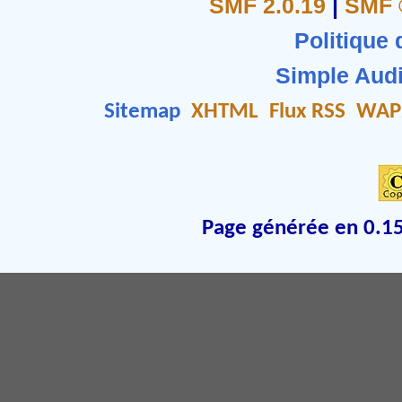
SMF 2.0.19
|
SMF 
Politique 
Simple Aud
Sitemap
XHTML
Flux RSS
WAP
Page générée en 0.15