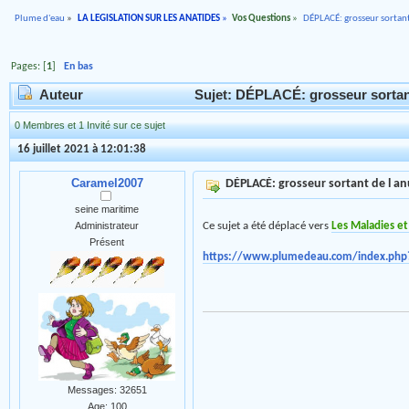
Plume d'eau
»
LA LEGISLATION SUR LES ANATIDES
»
Vos Questions
»
DÉPLACÉ: grosseur sortant
Pages: [
1
]
En bas
Auteur
Sujet: DÉPLACÉ: grosseur sortant
0 Membres et 1 Invité sur ce sujet
16 juillet 2021 à 12:01:38
Caramel2007
DÉPLACÉ: grosseur sortant de l a
seine maritime
Ce sujet a été déplacé vers
Les Maladies et
Administrateur
Présent
https://www.plumedeau.com/index.php
Messages: 32651
Age: 100