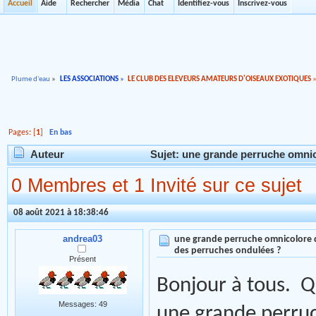
Accueil
Aide
Rechercher
Média
Chat
Identifiez-vous
Inscrivez-vous
Plume d'eau
»
LES ASSOCIATIONS
»
LE CLUB DES ELEVEURS AMATEURS D'OISEAUX EXOTIQUES
Pages: [
1
]
En bas
Auteur
Sujet: une grande perruche omnic
0 Membres et 1 Invité sur ce sujet
08 août 2021 à 18:38:46
andrea03
une grande perruche omnicolore 
des perruches ondulées ?
Présent
Bonjour à tous. Qu
Messages: 49
une grande perru