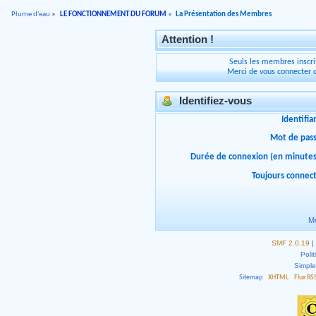
Plume d'eau
»
LE FONCTIONNEMENT DU FORUM
»
La Présentation des Membres
Attention !
Seuls les membres inscrit
Merci de vous connecter 
Identifiez-vous
Identifia
Mot de pas
Durée de connexion (en minutes
Toujours connec
Mo
SMF 2.0.19
|
Polit
Simpl
Sitemap
XHTML
Flux RS