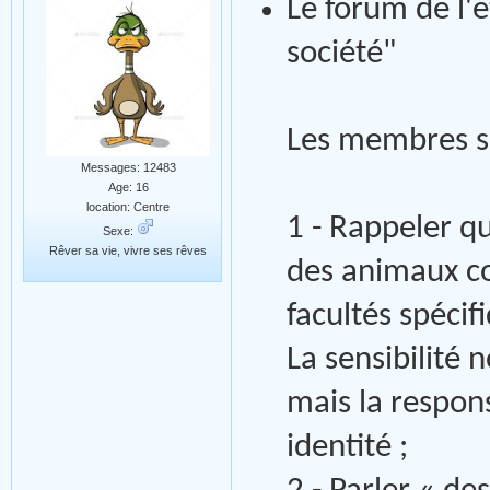
Le forum de l
société"
Les membres s’
Messages: 12483
Age: 16
location: Centre
1 - Rappeler q
Sexe:
Rêver sa vie, vivre ses rêves
des animaux co
facultés spécif
La sensibilité
mais la respons
identité ;