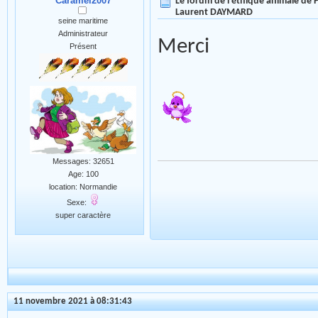
Caramel2007
Le forum de l'éthique animale de
Laurent DAYMARD
seine maritime
Administrateur
Merci
Présent
Messages: 32651
Age: 100
location: Normandie
Sexe:
super caractère
11 novembre 2021 à 08:31:43