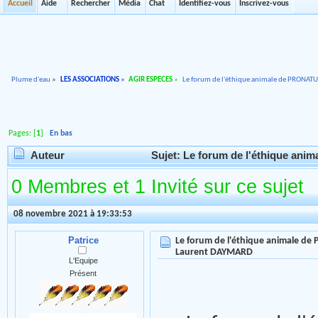
Accueil
Aide
Rechercher
Média
Chat
Identifiez-vous
Inscrivez-vous
Plume d'eau
»
LES ASSOCIATIONS
»
AGIR ESPECES
»
Le forum de l'éthique animale de PRONAT
Pages: [
1
]
En bas
Auteur
Sujet: Le forum de l'éthique an
0 Membres et 1 Invité sur ce sujet
08 novembre 2021 à 19:33:53
Patrice
Le forum de l'éthique animale de
Laurent DAYMARD
L'Equipe
Présent