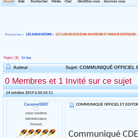
Accueil
Aide
Rechercher
Média
Chat
Identifiez-vous
Inscrivez-vous
Plume d'eau
»
LES ASSOCIATIONS
»
LE CLUB DES ELEVEURS AMATEURS D'OISEAUX EXOTIQUES
Pages: [
1
]
En bas
Auteur
Sujet: COMMUNIQUÉ OFFICIEL ET
0 Membres et 1 Invité sur ce sujet
14 octobre 2019 à 20:54:11
Caramel2007
COMMUNIQUÉ OFFICIEL ET EDITORI
seine maritime
Administrateur
Présent
Communiqué CDE-F