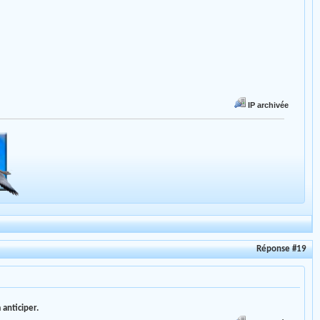
IP archivée
Réponse #19
 anticiper.