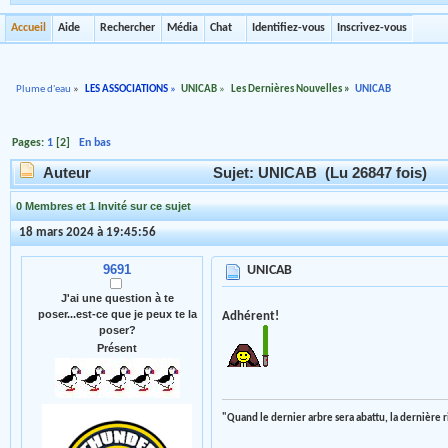
Accueil
Aide
Rechercher
Média
Chat
Identifiez-vous
Inscrivez-vous
Plume d'eau
»
LES ASSOCIATIONS
»
UNICAB
»
Les Dernières Nouvelles
»
UNICAB
Pages:
1
[
2
]
En bas
Auteur
Sujet: UNICAB (Lu 26847 fois)
0 Membres et 1 Invité sur ce sujet
18 mars 2024 à 19:45:56
9691
UNICAB
J'ai une question à te
poser...est-ce que je peux te la
Adhérent!
poser?
Présent
"Quand le dernier arbre sera abattu, la dernière 