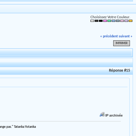
Choisissez Votre Couleur.
« précédent
suivant »
IMPRIMER
Réponse #15
IP archivée
mange pas." Tatanka Yotanka