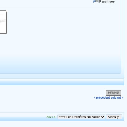
IP archivée
IMPRIMER
« précédent
suivant »
Aller à: