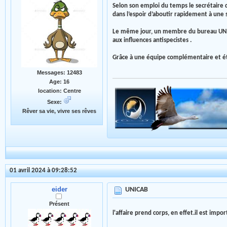
Selon son emploi du temps le secrétaire d
dans l’espoir d’aboutir rapidement à un
Le même jour, un membre du bureau UNICAB
aux influences antispecistes .
Grâce à une équipe complémentaire et ét
Messages: 12483
Age: 16
location: Centre
Sexe:
Rêver sa vie, vivre ses rêves
01 avril 2024 à 09:28:52
eider
UNICAB
Présent
l'affaire prend corps, en effet.il est imp