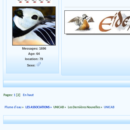
Messages: 1696
Age: 64
location: 79
Sexe:
Pages:
1
[
2
]
En haut
Plume d'eau
»
LES ASSOCIATIONS
»
UNICAB
»
Les Dernières Nouvelles
»
UNICAB