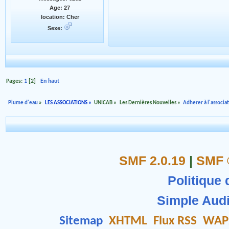
Age: 27
location: Cher
Sexe:
Pages:
1
[
2
]
En haut
Plume d'eau
»
LES ASSOCIATIONS
»
UNICAB
»
Les Dernières Nouvelles
»
Adherer à l'associa
SMF 2.0.19
|
SMF 
Politique 
Simple Aud
Sitemap
XHTML
Flux RSS
WAP