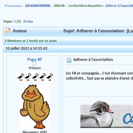
Plume d'eau
»
LES ASSOCIATIONS
»
UNICAB
»
Les Dernières Nouvelles
»
Adherer à l'associat
Pages:
1
[
2
]
En bas
Auteur
Sujet: Adherer à l'association (Lu
0 Membres et 1 Invité sur ce sujet
10 juillet 2023 à 14:55:42
Papy M²
Adherer à l'association
Présent
Sur FB et compagnie… C’est étonnant com
collectivité… faut pas se plaindre d’avoi
Messages: 6281