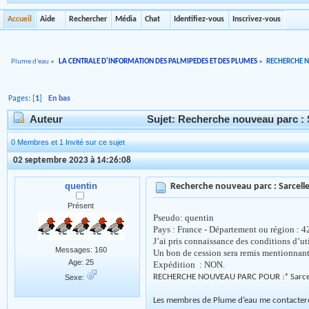
Accueil
Aide
Rechercher
Média
Chat
Identifiez-vous
Inscrivez-vous
Plume d'eau
»
LA CENTRALE D'INFORMATION DES PALMIPEDES ET DES PLUMES
»
RECHERCHE 
Pages: [
1
]
En bas
Auteur
Sujet: Recherche nouveau parc : S
0 Membres et 1 Invité sur ce sujet
02 septembre 2023 à 14:26:08
quentin
Recherche nouveau parc : Sarcelle
Présent
Pseudo: quentin
Pays : France - Département ou région : 4
J
’ai pris connaissance des conditions d’ut
Messages: 160
Un bon de cession sera remis mentionnant t
Age: 25
Expédition : NON.
RECHERCHE NOUVEAU PARC POUR :
* Sarce
Sexe:
Les membres de Plume d’eau me contactero