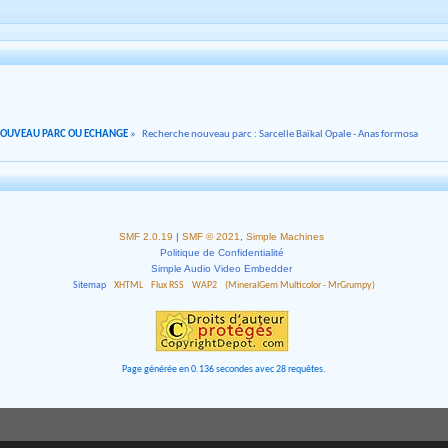
NOUVEAU PARC OU ECHANGE
»
Recherche nouveau parc : Sarcelle Baïkal Opale - Anas formosa
SMF 2.0.19
|
SMF © 2021
,
Simple Machines
Politique de Confidentialité
Simple Audio Video Embedder
Sitemap
XHTML
Flux RSS
WAP2
(MineralGem Multicolor - MrGrumpy)
Page générée en 0.136 secondes avec 28 requêtes.