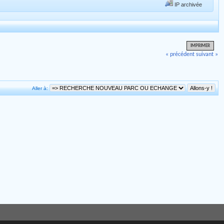
IP archivée
IMPRIMER
« précédent
suivant »
Aller à: