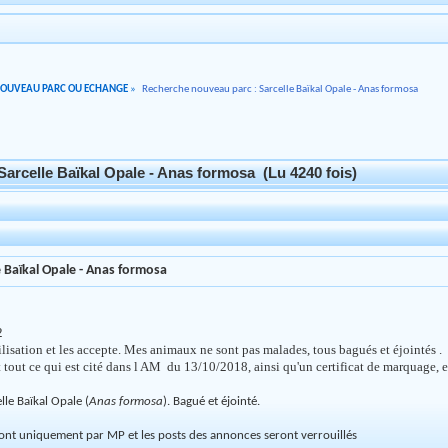
NOUVEAU PARC OU ECHANGE
»
Recherche nouveau parc : Sarcelle Baïkal Opale - Anas formosa
arcelle Baïkal Opale - Anas formosa (Lu 4240 fois)
 Baïkal Opale - Anas formosa
2
ilisation et les accepte. Mes animaux ne sont pas malades, tous bagués et éjointés .
out ce qui est cité dans l AM du 13/10/2018, ainsi qu'un certificat de marquage, et
lle Baïkal Opale (
Anas formosa
). Bagué et éjointé.
nt uniquement par MP et les posts des annonces seront verrouillés