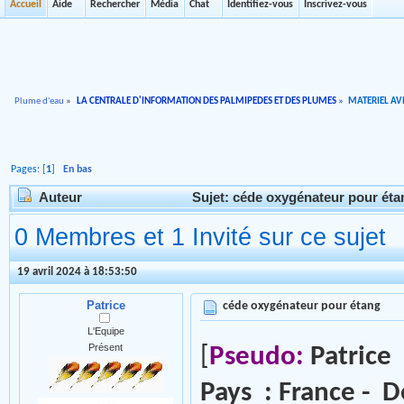
Accueil
Aide
Rechercher
Média
Chat
Identifiez-vous
Inscrivez-vous
Plume d'eau
»
LA CENTRALE D'INFORMATION DES PALMIPEDES ET DES PLUMES
»
MATERIEL AVI
Pages: [
1
]
En bas
Auteur
Sujet: céde oxygénateur pour éta
0 Membres et 1 Invité sur ce sujet
19 avril 2024 à 18:53:50
Patrice
céde oxygénateur pour étang
L'Equipe
Présent
[
Pseudo:
Patrice
Pays : France - D