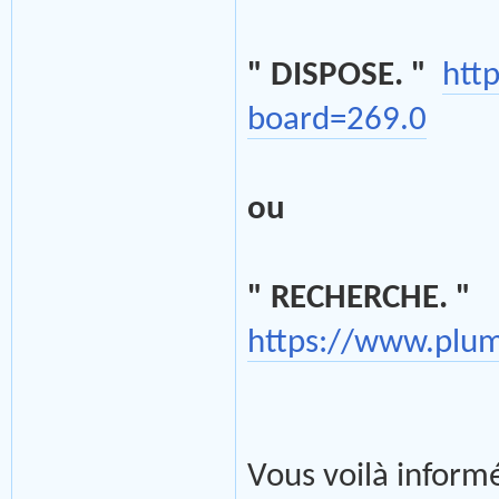
" DISPOSE. "
htt
board=269.0
ou
" RECHERCHE. "
https://www.plu
Vous voilà informé