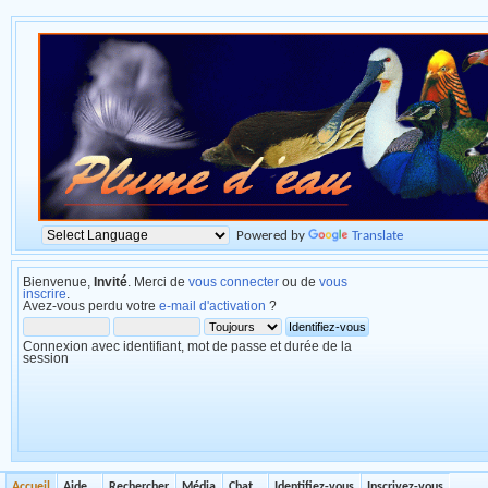
Powered by
Translate
Bienvenue,
Invité
. Merci de
vous connecter
ou de
vous
inscrire
.
Avez-vous perdu votre
e-mail d'activation
?
Connexion avec identifiant, mot de passe et durée de la
session
Accueil
Aide
Rechercher
Média
Chat
Identifiez-vous
Inscrivez-vous