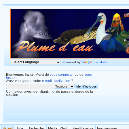
Powered by
Translate
Bienvenue,
Invité
. Merci de
vous connecter
ou de
vous
inscrire
.
Avez-vous perdu votre
e-mail d'activation
?
Connexion avec identifiant, mot de passe et durée de la
session
Accueil
Aide
Rechercher
Média
Chat
Identifiez-vous
Inscrivez-vous