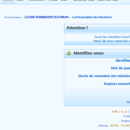
Plume d'eau
»
LE FONCTIONNEMENT DU FORUM
»
La Présentation des Membres
Attention !
Seuls les membres inscrit
Merci de vous connecter 
Identifiez-vous
Identifia
Mot de pas
Durée de connexion (en minutes
Toujours connec
Mo
SMF 2.0.19
|
Polit
Simpl
Sitemap
XHTML
Flux RS