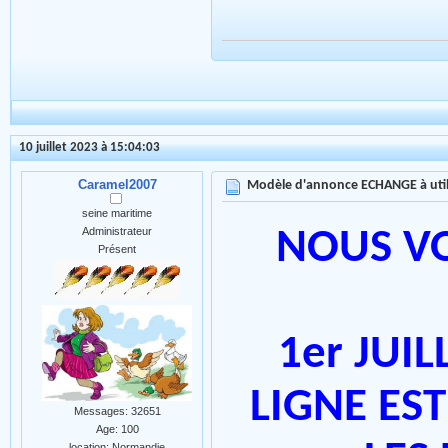
10 juillet 2023 à 15:04:03
Caramel2007
Modèle d'annonce ECHANGE à util
seine maritime
Administrateur
NOUS V
Présent
1er JUIL
LIGNE ES
Messages: 32651
Age: 100
location: Normandie