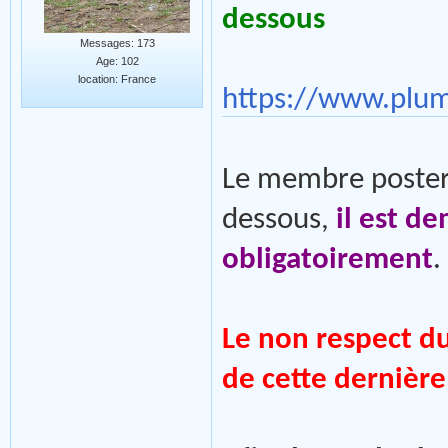
dessous
Messages: 173
Age: 102
location: France
https://www.plu
Le membre postera
dessous,
il est d
obligatoirement
.
Le non respect d
de cette dernière