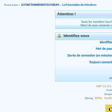
Plume d'eau
»
LE FONCTIONNEMENT DU FORUM
»
La Présentation des Membres
Attention !
Seuls les membres inscrit
Merci de vous connecter 
Identifiez-vous
Identifia
Mot de pas
Durée de connexion (en minutes
Toujours connec
Mo
SMF 2.0.19
|
Polit
Simpl
Sitemap
XHTML
Flux RS