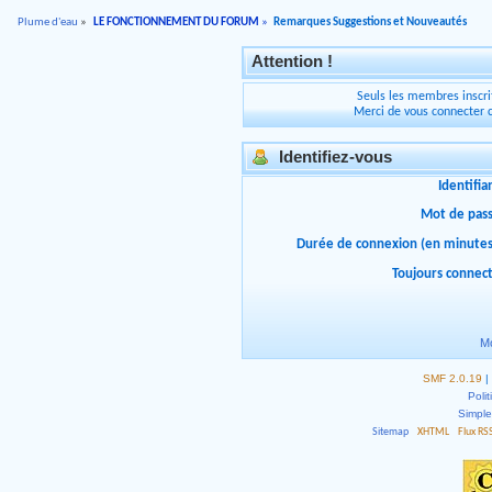
Plume d'eau
»
LE FONCTIONNEMENT DU FORUM
»
Remarques Suggestions et Nouveautés
Attention !
Seuls les membres inscrit
Merci de vous connecter 
Identifiez-vous
Identifia
Mot de pas
Durée de connexion (en minutes
Toujours connec
Mo
SMF 2.0.19
|
Polit
Simpl
Sitemap
XHTML
Flux RS