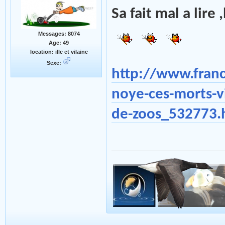
Sa fait mal a lire
Messages: 8074
Age: 49
location: ille et vilaine
Sexe:
http://www.franc
noye-ces-morts-v
de-zoos_532773.