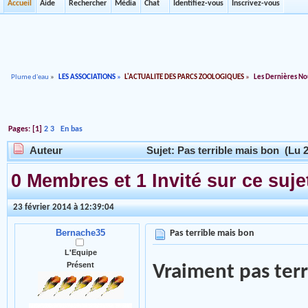
Accueil
Aide
Rechercher
Média
Chat
Identifiez-vous
Inscrivez-vous
Plume d'eau
»
LES ASSOCIATIONS
»
L'ACTUALITE DES PARCS ZOOLOGIQUES
»
Les Dernières No
Pages: [
1
]
2
3
En bas
Auteur
Sujet: Pas terrible mais bon (Lu 2
0 Membres et 1 Invité sur ce suje
23 février 2014 à 12:39:04
Bernache35
Pas terrible mais bon
L'Equipe
Présent
Vraiment pas terr