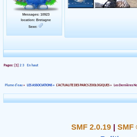
Messages: 10923
location: Bretagne
Sexe:
Pages: [
1
]
2
3
En haut
Plume d'eau
»
LES ASSOCIATIONS
»
L'ACTUALITE DES PARCS ZOOLOGIQUES
»
Les Dernières N
SMF 2.0.19
|
SMF 