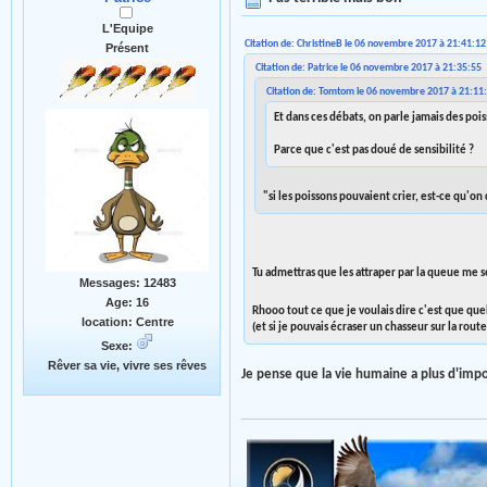
L'Equipe
Citation de: ChristineB le 06 novembre 2017 à 21:41:12
Présent
Citation de: Patrice le 06 novembre 2017 à 21:35:55
Citation de: Tomtom le 06 novembre 2017 à 21:11
Et dans ces débats, on parle jamais des pois
Parce que c'est pas doué de sensibilité ?
"si les poissons pouvaient crier, est-ce qu'on
Tu admettras que les attraper par la queue me
Messages: 12483
Age: 16
Rhooo tout ce que je voulais dire c'est que que
location: Centre
(et si je pouvais écraser un chasseur sur la route
Sexe:
Rêver sa vie, vivre ses rêves
Je pense que la vie humaine a plus d'impo