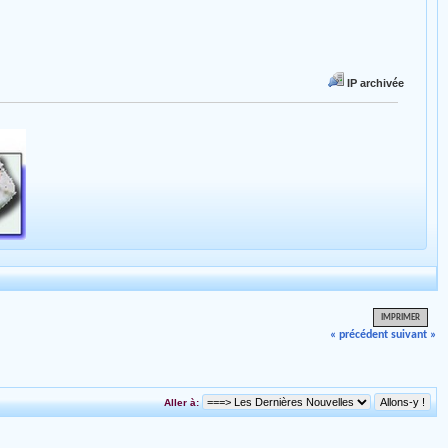
IP archivée
IMPRIMER
« précédent
suivant »
Aller à: