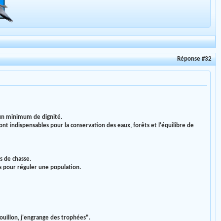
Réponse #32
 un minimum de dignité.
sont indispensables pour la conservation des eaux, forêts et l'équilibre de
s de chasse.
as pour réguler une population.
 couillon, j'engrange des trophées".