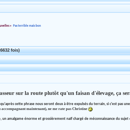
uvelles
»
Pas terrible mais bon
6632 fois)
asseur sur la route plutôt qu'un faisan d'élevage, ça ser
u'après cette phrase nous seront deux à être expulsés du terrain, si c'est pas une i
ou accompagnant maintenant), ne me rate pas Christine
le, un amalgame énorme et grossièrement naïf chargé de méconnaissance du sujet qu