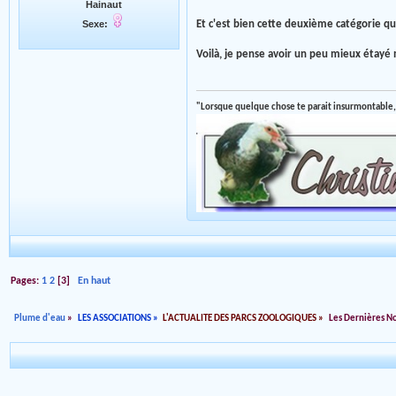
Hainaut
Et c'est bien cette deuxième catégorie qu
Sexe:
Voilà, je pense avoir un peu mieux étayé
"Lorsque quelque chose te parait insurmontable,
Pages:
1
2
[
3
]
En haut
Plume d'eau
»
LES ASSOCIATIONS
»
L'ACTUALITE DES PARCS ZOOLOGIQUES
»
Les Dernières N