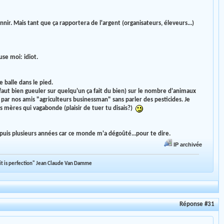
nnir. Mais tant que ça rapportera de l'argent (organisateurs, éleveurs...)
use moi: idiot.
 balle dans le pied.
 faut bien gueuler sur quelqu'un ça fait du bien) sur le nombre d'animaux
par nos amis "agriculteurs businessman" sans parler des pesticides. Je
es mères qui vagabonde (plaisir de tuer tu disais?)
depuis plusieurs années car ce monde m'a dégoûté...pour te dire.
IP archivée
pirit is perfection" Jean Claude Van Damme
Réponse #31