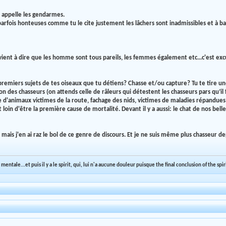
: appelle les gendarmes.
 parfois honteuses comme tu le cite justement les lâchers sont inadmissibles et à ba
evient à dire que les homme sont tous pareils, les femmes également etc...c'est exc
remiers sujets de tes oiseaux que tu détiens? Chasse et/ou capture? Tu te tire une
on des chasseurs (on attends celle de râleurs qui détestent les chasseurs pars qu’il
d'animaux victimes de la route, fachage des nids, victimes de maladies répandues 
loin d'être la première cause de mortalité. Devant il y a aussi: le chat de nos bell
 mais j'en ai raz le bol de ce genre de discours. Et je ne suis même plus chasseur 
 mentale...et puis il y a le spirit, qui, lui n'a aucune douleur puisque the final conclusion of the s