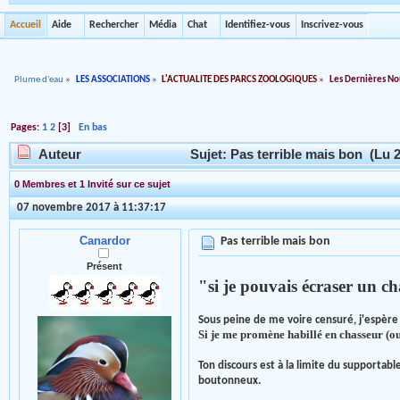
Accueil
Aide
Rechercher
Média
Chat
Identifiez-vous
Inscrivez-vous
Plume d'eau
»
LES ASSOCIATIONS
»
L'ACTUALITE DES PARCS ZOOLOGIQUES
»
Les Dernières No
Pages:
1
2
[
3
]
En bas
Auteur
Sujet: Pas terrible mais bon (Lu 2
0 Membres et 1 Invité sur ce sujet
07 novembre 2017 à 11:37:17
Canardor
Pas terrible mais bon
Présent
"si je pouvais écraser un ch
Sous peine de me voire censuré, j'espère q
Si je me promène habillé en chasseur (
Ton discours est à la limite du supportab
boutonneux.