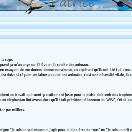
 la rage.
 quand ça m'arrange car j'élève et j'exploite des animaux.
), en essayant de me donner bonne conscience, en espérant qu'ils ont été tué avec
rais) doivent réguler certaines populations animales, c'est une nécessité vitale, ils 
achent ce travail, qui tuent gratuitement juste pour le plaisir d'obtenir des trophée
tue un éléphantau Botswana alors qu'il était président d'honneur du WWF, c'était p
er par milliers.
ésigne "je suis un vrai chasseur, j'agis pour le bien être de tous" ou "je suis un ptit