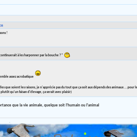
:38
sons !
 continuerait à les harponner par la bouche ? "
 semble assez acrobatique
lles que soient les raisons, je n'apprécie pas du tout que ça soit aux dépends des animaux ... pour 
 plutôt qu'un faisan d'élevage, ça serait avec plaisir)
rtance que la vie animale, quelque soit l'humain ou l'animal