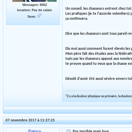
Messages: 6052
Un conseil, les chasseurs entrent chez toi
location: Pas de calais
Les pratiques (je te l'accorde volontiers)
Sexe:
ça continuera.
Dire que les chasseurs sont tous pareil r
Dis moi aussi comment furent élevés les p
Mon père fait des études avec la fédérati
tués par les chasseurs apposé aux nombre 
te prouve quand tu veux que la chasse est 
Désolé d'avoir été aussi sévère envers toi
"il y a la douleur physique ou primaire, la douleur
07 novembre 2017 à 11:37:25
Patrice
Pas terrible mais bon