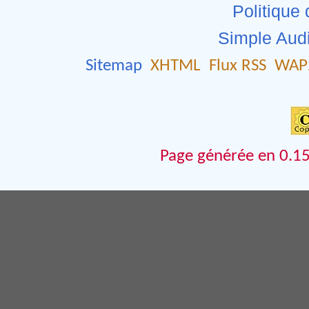
Politique 
Simple Aud
Sitemap
XHTML
Flux RSS
WAP
Page générée en 0.15