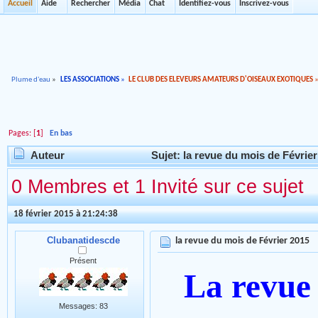
Accueil
Aide
Rechercher
Média
Chat
Identifiez-vous
Inscrivez-vous
Plume d'eau
»
LES ASSOCIATIONS
»
LE CLUB DES ELEVEURS AMATEURS D'OISEAUX EXOTIQUES
Pages: [
1
]
En bas
Auteur
Sujet: la revue du mois de Février
0 Membres et 1 Invité sur ce sujet
18 février 2015 à 21:24:38
Clubanatidescde
la revue du mois de Février 2015
Présent
La revue
Messages: 83