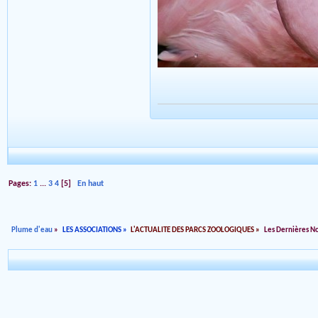
Pages:
1
...
3
4
[
5
]
En haut
Plume d'eau
»
LES ASSOCIATIONS
»
L'ACTUALITE DES PARCS ZOOLOGIQUES
»
Les Dernières N