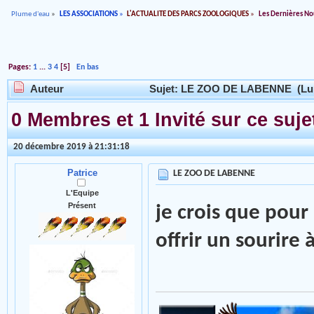
Plume d'eau
»
LES ASSOCIATIONS
»
L'ACTUALITE DES PARCS ZOOLOGIQUES
»
Les Dernières No
Pages:
1
...
3
4
[
5
]
En bas
Auteur
Sujet: LE ZOO DE LABENNE (Lu 4
0 Membres et 1 Invité sur ce suje
20 décembre 2019 à 21:31:18
Patrice
LE ZOO DE LABENNE
L'Equipe
Présent
je crois que pour
offrir un sourire