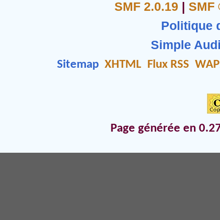
SMF 2.0.19
|
SMF 
Politique 
Simple Aud
Sitemap
XHTML
Flux RSS
WAP
Page générée en 0.27