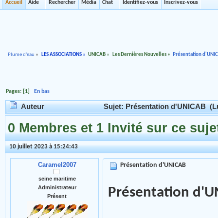
Accueil
Aide
Rechercher
Média
Chat
Identifiez-vous
Inscrivez-vous
Plume d'eau
»
LES ASSOCIATIONS
»
UNICAB
»
Les Dernières Nouvelles
»
Présentation d'UNI
Pages: [
1
]
En bas
Auteur
Sujet: Présentation d'UNICAB (Lu
0 Membres et 1 Invité sur ce suje
10 juillet 2023 à 15:24:43
Caramel2007
Présentation d'UNICAB
seine maritime
Administrateur
Présentation d'
Présent