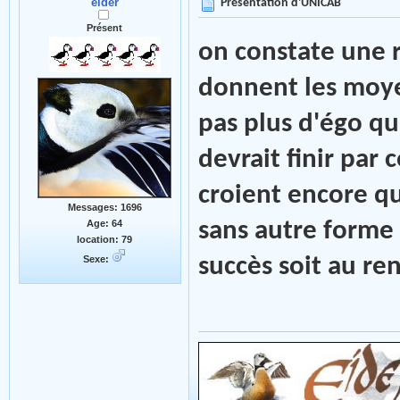
eider
Présentation d'UNICAB
Présent
on constate une r
donnent les moy
pas plus d'égo qu'
devrait finir par
croient encore q
Messages: 1696
Age: 64
sans autre forme d
location: 79
Sexe:
succès soit au re