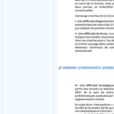
353664490_117035341413673_11335261