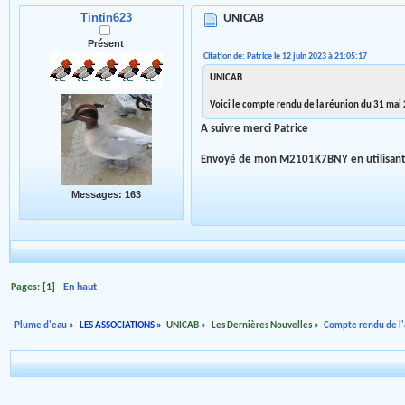
Tintin623
UNICAB
Présent
Citation de: Patrice le 12 juin 2023 à 21:05:17
UNICAB
Voici le compte rendu de la réunion du 31 mai 
A suivre merci Patrice
Envoyé de mon M2101K7BNY en utilisant
Messages: 163
Pages: [
1
]
En haut
Plume d'eau
»
LES ASSOCIATIONS
»
UNICAB
»
Les Dernières Nouvelles
»
Compte rendu de l'a