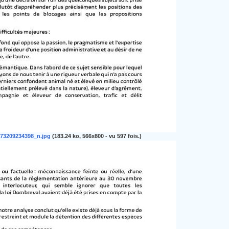
73209234398_n.jpg
(183.24 ko, 566x800 - vu 597 fois.)