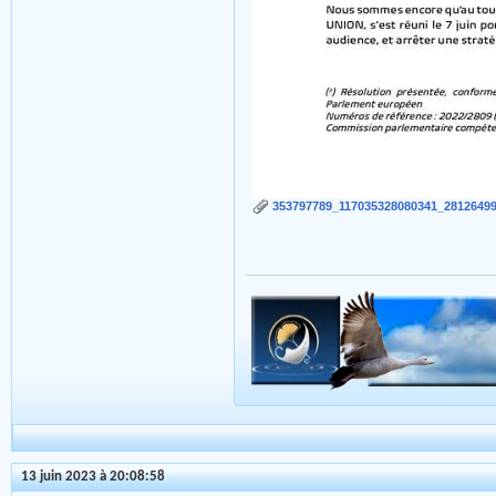
353797789_117035328080341_28126499
13 juin 2023 à 20:08:58