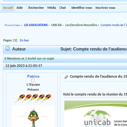
Accueil
Aide
Rechercher
Média
Chat
Identifiez-vous
Inscrivez-vous
Plume d'eau
»
LES ASSOCIATIONS
»
UNICAB
»
Les Dernières Nouvelles
»
Compte rendu de l'au
Pages: [
1
]
En bas
Auteur
Sujet: Compte rendu de l'audience 
0 Membres et 1 Invité sur ce sujet
12 juin 2023 à 21:05:17
Patrice
Compte rendu de l'audience du 31 M
L'Equipe
Présent
Voici le compte rendu de la réunion du 31