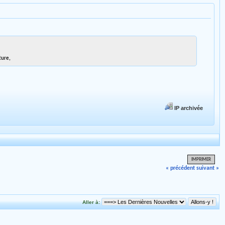
ture,
IP archivée
IMPRIMER
« précédent
suivant »
Aller à: