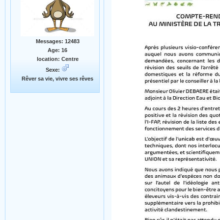
Messages: 12483
Age: 16
location: Centre
Sexe:
Rêver sa vie, vivre ses rêves