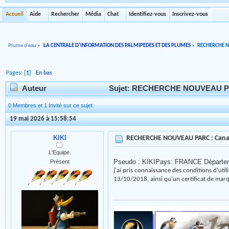
Accueil
Aide
Rechercher
Média
Chat
Identifiez-vous
Inscrivez-vous
Plume d'eau
»
LA CENTRALE D'INFORMATION DES PALMIPEDES ET DES PLUMES
»
RECHERCHE 
Pages: [
1
]
En bas
Auteur
Sujet: RECHERCHE NOUVEAU PARC 
0 Membres et 1 Invité sur ce sujet
19 mai 2026 à 15:58:54
KIKI
RECHERCHE NOUVEAU PARC : Canard
L'Equipe.
Pseudo : KIK
I
Pays: FRANCE Départeme
Présent
j'ai pris connaissance des conditions d’uti
13/10/2018, ainsi qu'un certificat de marq