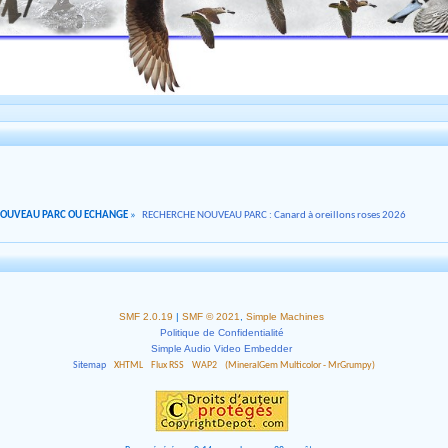
NOUVEAU PARC OU ECHANGE
»
RECHERCHE NOUVEAU PARC : Canard à oreillons roses 2026
SMF 2.0.19
|
SMF © 2021
,
Simple Machines
Politique de Confidentialité
Simple Audio Video Embedder
Sitemap
XHTML
Flux RSS
WAP2
(MineralGem Multicolor - MrGrumpy)