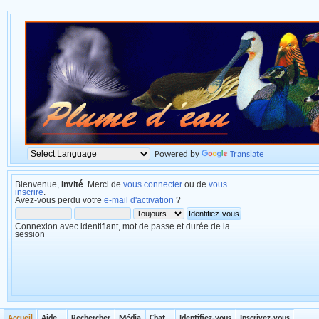
Powered by
Translate
Bienvenue,
Invité
. Merci de
vous connecter
ou de
vous
inscrire
.
Avez-vous perdu votre
e-mail d'activation
?
Connexion avec identifiant, mot de passe et durée de la
session
Accueil
Aide
Rechercher
Média
Chat
Identifiez-vous
Inscrivez-vous