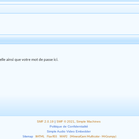
lle ainsi que votre mot de passe ici.
SMF 2.0.19
|
SMF © 2021
,
Simple Machines
Politique de Confidentialité
Simple Audio Video Embedder
Sitemap
XHTML
Flux RSS
WAP2
(MineralGem Multicolor - MrGrumpy)