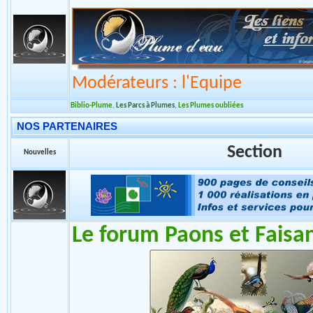
Section
Nouvelles
On s'instruit !!!
Modérateurs : l'Equipe
Biblio-Plume
,
Les Parcs à Plumes
,
Les Plumes oubliées
NOS PARTENAIRES
Section
Nouvelles
Le forum Paons et Faisa