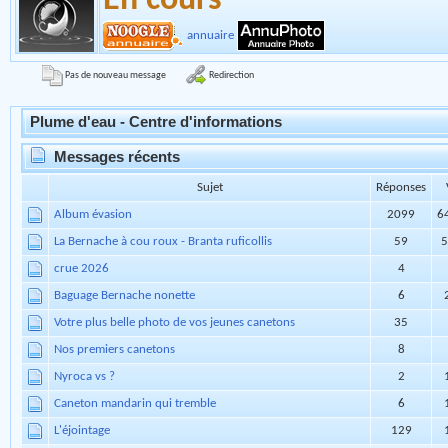
LE REFERENCEMENT
Section
Nouvelles
En cours
annuaire
Redirection
Pas de nouveau message
Plume d'eau - Centre d'informations
Messages récents
Sujet
Réponses
Album évasion
2099
6
La Bernache à cou roux - Branta ruficollis
59
5
crue 2026
4
Baguage Bernache nonette
6
Votre plus belle photo de vos jeunes canetons
35
Nos premiers canetons
8