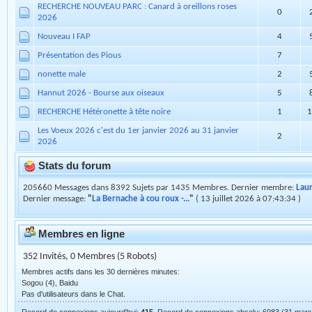
Nyroca vs ?
2
Caneton mandarin qui tremble
6
L'éjointage
129
RECHERCHE NOUVEAU PARC : Canard à oreillons roses
0
2026
Nouveau I FAP
4
Présentation des Pious
7
nonette male
2
Hannut 2026 - Bourse aux oiseaux
5
RECHERCHE Hétéronette à tête noire
1
1
Les Voeux 2026 c'est du 1er janvier 2026 au 31 janvier
2
2026
Stats du forum
205660 Messages dans 8392 Sujets par 1435 Membres. Dernier membre:
Lau
Dernier message:
"
La Bernache à cou roux -...
"
( 13 juillet 2026 à 07:43:34 )
Membres en ligne