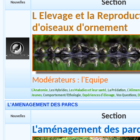
Les Grues
,
Les Ibis
,
Les Spatules
,
Les Faisans
,
Les autres Oiseaux
,
Vos question
L'ELEVAGE ET LA REPRODUCTION
Section
Nouvelles
L Elevage et la Reproduc
d'oiseaux d'ornement
Modérateurs : l'Equipe
L'Anatomie
,
Les Hybrides
,
Les Maladies et leur santé
,
La Prédation
,
L'Aliment
Jeunes
,
Comportement/Ethologie
,
Expériences d'élevage
,
Vos Questions
,
D
L'AMENAGEMENT DES PARCS