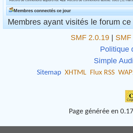
352 Invités, 0 Membres (5 Robots)
Membres actifs dans les 30 dernières minutes:
Sogou (4), Baidu
Pas d'utilisateurs dans le Chat.
Record de connexions aujourd'hui:
415
. Record de connexions absolu: 6983 (31 mars
Membres connectés ce jour
Membres ayant visités le forum ce
SMF 2.0.19
|
SMF 
Politique 
Simple Aud
Sitemap
XHTML
Flux RSS
WAP