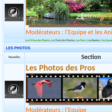
Section
Nouvelles
L'aménagement des par
Modérateurs : l'Equipe et les An
Les Fiches des Plantes
,
Le Choix des Plantes
,
Les Parcs
,
Les Bassins
,
Vos Ques
LES PHOTOS
Section
Nouvelles
Les Photos des Pros