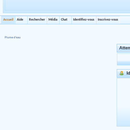
Accueil
Aide
Rechercher
Média
Chat
Identifiez-vous
Inscrivez-vous
Plume d'eau
Atten
Id