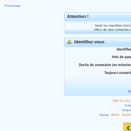
Plume d'eau
Attention !
Seuls les membres inscrit
Merci de vous connecter 
Identifiez-vous
Identifia
Mot de pas
Durée de connexion (en minutes
Toujours connec
Mo
SMF 2.0.19
|
Polit
Simpl
Sitemap
XHTML
Flux RS