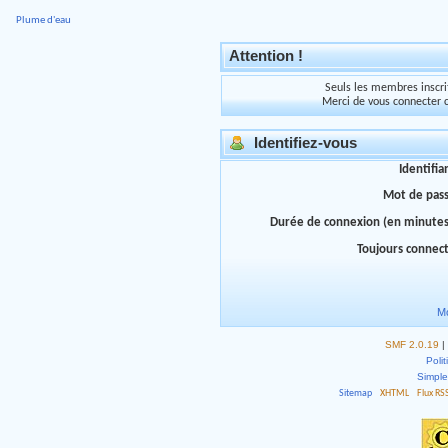
Plume d'eau
Attention !
Seuls les membres inscrit
Merci de vous connecter 
Identifiez-vous
Identifia
Mot de pas
Durée de connexion (en minutes
Toujours connec
Mo
SMF 2.0.19
|
Polit
Simpl
Sitemap
XHTML
Flux RS