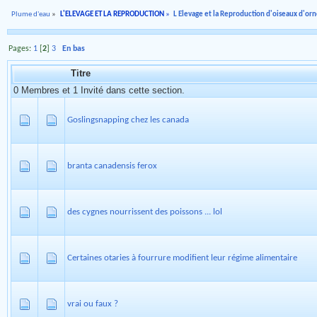
Plume d'eau
»
L'ELEVAGE ET LA REPRODUCTION
»
L Elevage et la Reproduction d'oiseaux d'o
Pages:
1
[
2
]
3
En bas
Titre
0 Membres et 1 Invité dans cette section.
Goslingsnapping chez les canada
branta canadensis ferox
des cygnes nourrissent des poissons ... lol
Certaines otaries à fourrure modifient leur régime alimentaire
vrai ou faux ?