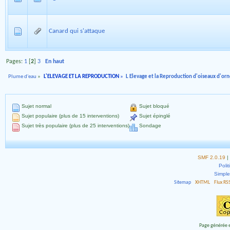
Canard qui s'attaque
Pages:
1
[
2
]
3
En haut
Plume d'eau
»
L'ELEVAGE ET LA REPRODUCTION
»
L Elevage et la Reproduction d'oiseaux d'o
Sujet normal
Sujet bloqué
Sujet populaire (plus de 15 interventions)
Sujet épinglé
Sujet très populaire (plus de 25 interventions)
Sondage
SMF 2.0.19
|
Polit
Simpl
Sitemap
XHTML
Flux RS
Page générée e