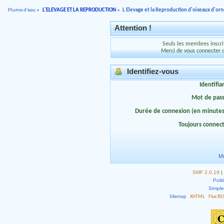
Plume d'eau
»
L'ELEVAGE ET LA REPRODUCTION
»
L Elevage et la Reproduction d'oiseaux d'o
Attention !
Seuls les membres inscrit
Merci de vous connecter 
Identifiez-vous
Identifia
Mot de pas
Durée de connexion (en minutes
Toujours connec
Mo
SMF 2.0.19
|
Polit
Simpl
Sitemap
XHTML
Flux RS