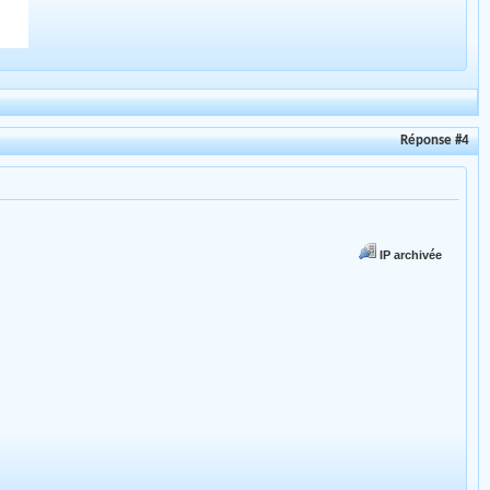
Réponse #4
IP archivée