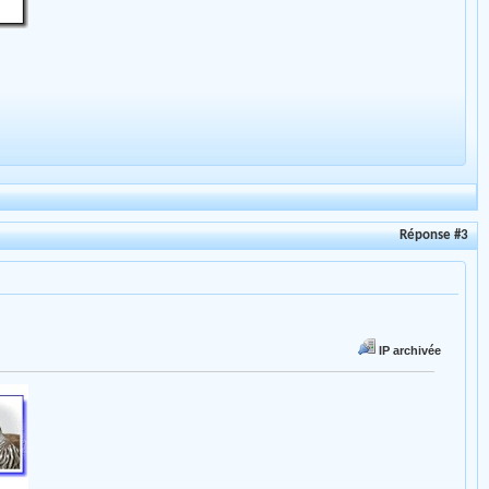
Réponse #3
IP archivée