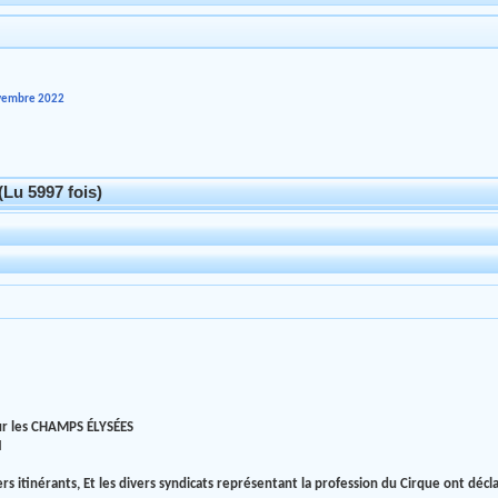
ovembre 2022
(Lu 5997 fois)
r les CHAMPS ÉLYSÉES
N
s itinérants, Et les divers syndicats représentant la profession du Cirque ont décl