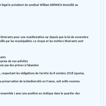
t légal le président du syndicat William KERWICH domicilié au
s itinérants pour une manifestation car depuis que la loi de novembre
is par les municipalités. Le cirque et les métiers itinérants sont
rants
eprise de nos activités
ose pas des primes à l’abandon
, respectant les obligations de l’arrêté du 8 octobre 2018 (quotas,
la préservation de la biodiversité en France, soit enfin reconnu
nsemble ) avec une position en statique dans le quartier des