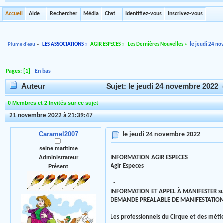
Accueil
Aide
Rechercher
Média
Chat
Identifiez-vous
Inscrivez-vous
Plume d'eau
»
LES ASSOCIATIONS
»
AGIR ESPECES
»
Les Dernières Nouvelles
»
le jeudi 24 n
Pages: [
1
]
En bas
Auteur
Sujet: le jeudi 24 novembre 2022 
0 Membres et 2 Invités sur ce sujet
21 novembre 2022 à 21:39:47
Caramel2007
le jeudi 24 novembre 2022
seine maritime
INFORMATION AGIR ESPECES
Administrateur
Agir Especes
Présent
·
INFORMATION ET APPEL À MANIFESTER su
DEMANDE PREALABLE DE MANIFESTATIO
Les professionnels du Cirque et des métier