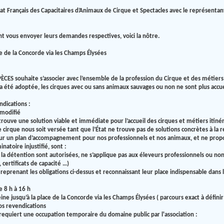
t Français des Capacitaires d’Animaux de Cirque et Spectacles avec le représentan
ent vous envoyer leurs demandes respectives, voici la nôtre.
ace de la Concorde via les Champs Élysées
PÈCES souhaite s’associer avec l’ensemble de la profession du Cirque et des métier
été adoptée, les cirques avec ou sans animaux sauvages ou non ne sont plus accueill
dications :
t modifié
 trouve une solution viable et immédiate pour l’accueil des cirques et métiers itiné
 cirque nous soit versée tant que l’État ne trouve pas de solutions concrètes à la r
pour un plan d’accompagnement pour nos professionnels et nos animaux, et ne prop
natoire injustifié, sont :
t la détention sont autorisées, ne s’applique pas aux éleveurs professionnels ou non
 certificats de capacité …)
 reprenant les obligations ci-dessus et reconnaissant leur place indispensable dans 
 h à 16 h
qu’à la place de la Concorde via les Champs Élysées ( parcours exact à définir e
os revendications
equiert une occupation temporaire du domaine public par l'association :