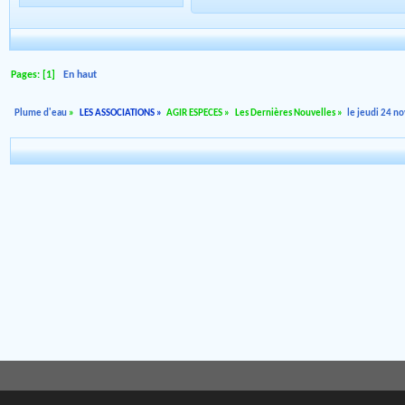
Pages: [
1
]
En haut
Plume d'eau
»
LES ASSOCIATIONS
»
AGIR ESPECES
»
Les Dernières Nouvelles
»
le jeudi 24 