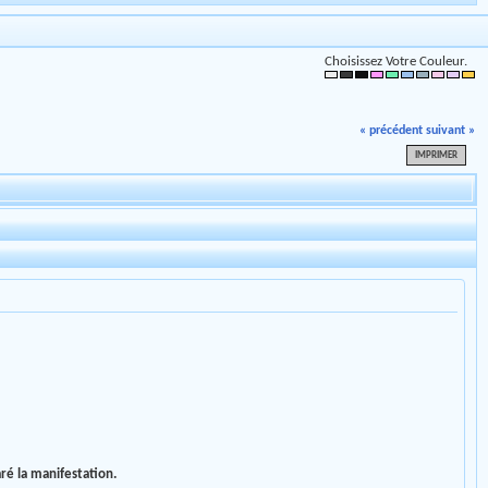
Choisissez Votre Couleur.
« précédent
suivant »
IMPRIMER
aré la manifestation.