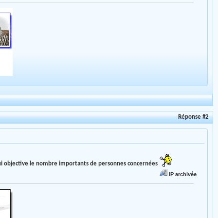
Réponse #2
 qui objective le nombre importants de personnes concernées
IP archivée