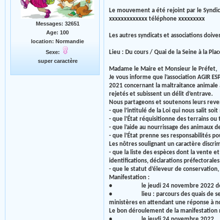
Le mouvement a été rejoint par le Syndica
xxxxxxxxxxxxx téléphone xxxxxxxxx
Messages: 32651
Age: 100
Les autres syndicats et associations doiv
location: Normandie
Lieu : Du cours / Quai de la Seine à la Pl
Sexe:
super caractère
Madame le Maire et Monsieur le Préfet,
Je vous informe que l’association AGIR ES
2021 concernant la maltraitance animale a 
rejetés et subissent un délit d’entrave.
Nous partageons et soutenons leurs reven
- que l’intitulé de la Loi qui nous salit soi
- que l’État réquisitionne des terrains ou
- que l’aide au nourrissage des animaux de
- que l’État prenne ses responsabilités 
Les nôtres soulignant un caractère discrimi
- que la liste des espèces dont la vente e
identifications, déclarations préfectorales,
- que le statut d’éleveur de conservation,
Manifestation :
• le jeudi 24 novembre 2022 de 8
• lieu : parcours des quais de seine jus
ministères en attendant une réponse à n
Le bon déroulement de la manifestation r
• le jeudi 24 novembre 2022