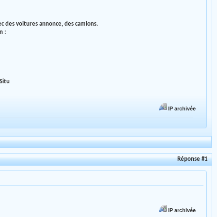
 des voitures annonce, des camions.
n :
Situ
IP archivée
Réponse #1
IP archivée