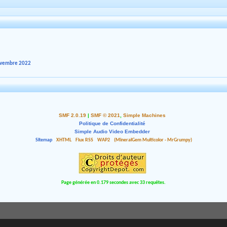
novembre 2022
SMF 2.0.19
|
SMF © 2021
,
Simple Machines
Politique de Confidentialité
Simple Audio Video Embedder
Sitemap
XHTML
Flux RSS
WAP2
(MineralGem Multicolor - MrGrumpy)
Page générée en 0.179 secondes avec 33 requêtes.