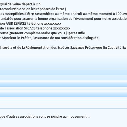
Quai de Seine départ à 9 h
 reconductible selon les réponses de l’État )
s susceptibles d'être rassemblées au même endroit au même moment à 100 avec
mandatée pour assurer la bonne organisation de l'événement pour notre associatio
tion AGIR ESPÈCES téléphone xxxxxxxxxx
de l'association SFCACS téléphone xxxxxxxxxx
t renseignement complémentaire que vous jugerez utile.
 Monsieur le Préfet, l'assurance de ma considération distinguée.
 Intérêts et de la Réglementation des Espèces Sauvages Préservées En Captivité Ex 
que d'autres associations vont se joindre au mouvement ...