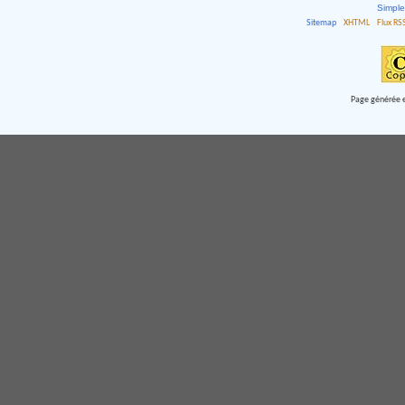
Simpl
Sitemap
XHTML
Flux RS
Page générée e