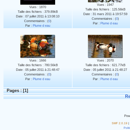
Vues : 1947
Vues : 1870
Taille des fichiers : 125.56kB
Taille des fichiers : 379.89kB
Date : 31 mars 2011 à 19:57:59
Date : 07 juillet 2011 à 13:08:10
Commentaires : (
0
)
Commentaires : (
0
)
Par :
Plume d eau
Par :
Plume d eau
Vues : 1666
Vues : 2070
Taille des fichiers : 780.56kB
Taille des fichiers : 621.77kB
Date : 05 juillet 2011 à 21:48:47
Date : 05 juillet 2011 à 21:48:27
Commentaires : (
0
)
Commentaires : (
0
)
Par :
Plume d eau
Par :
Plume d eau
Pages : [
1
]
Re
Pow
SMF 2.0.19
|
Polit