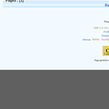
Pages : [
1
]
Re
Pow
SMF 2.0.19
|
Polit
Simpl
Sitemap
XHTML
Flux RS
Page générée e