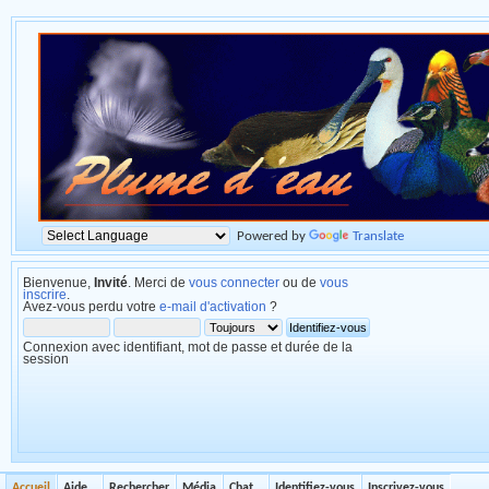
Powered by
Translate
Bienvenue,
Invité
. Merci de
vous connecter
ou de
vous
inscrire
.
Avez-vous perdu votre
e-mail d'activation
?
Connexion avec identifiant, mot de passe et durée de la
session
Accueil
Aide
Rechercher
Média
Chat
Identifiez-vous
Inscrivez-vous