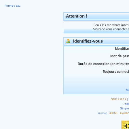
Plume d'eau
Attention !
Seuls les membres inscrit
Merci de vous connecter 
Identifiez-vous
Identifia
Mot de pas
Durée de connexion (en minutes
Toujours connec
Mo
SMF 2.0.19
|
Polit
Simpl
Sitemap
XHTML
Flux RS