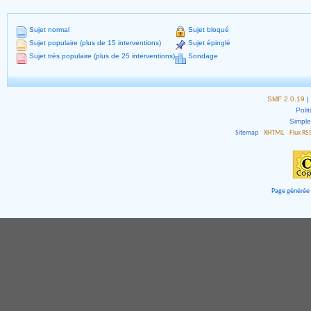
Sujet normal
Sujet bloqué
Sujet populaire (plus de 15 interventions)
Sujet épinglé
Sujet très populaire (plus de 25 interventions)
Sondage
SMF 2.0.19
|
Polit
Simpl
Sitemap
XHTML
Flux RS
Page générée 