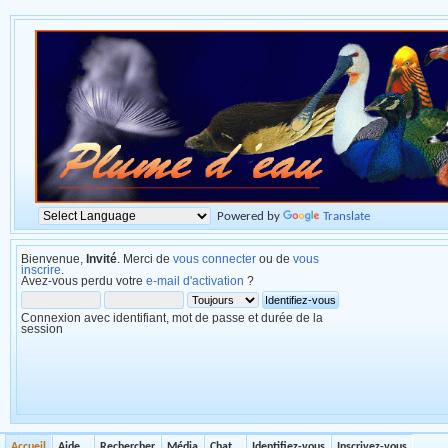
Powered by
Translate
Bienvenue,
Invité
. Merci de
vous connecter
ou de
vous
inscrire
.
Avez-vous perdu votre
e-mail d'activation
?
Connexion avec identifiant, mot de passe et durée de la
session
Accueil
Aide
Rechercher
Média
Chat
Identifiez-vous
Inscrivez-vous