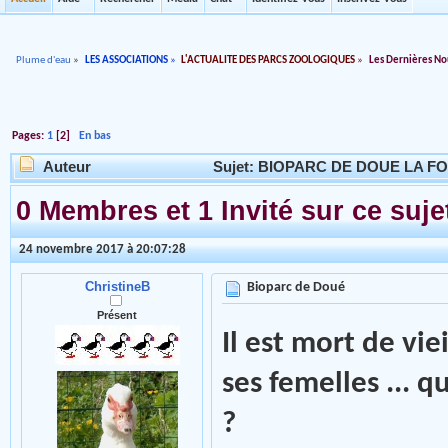
Plume d'eau
»
LES ASSOCIATIONS
»
L'ACTUALITE DES PARCS ZOOLOGIQUES
»
Les Dernières No
Pages:
1
[
2
]
En bas
Auteur
Sujet: BIOPARC DE DOUE LA FON
0 Membres et 1 Invité sur ce suje
24 novembre 2017 à 20:07:28
ChristineB
Bioparc de Doué
Présent
Il est mort de vie
ses femelles ... 
?