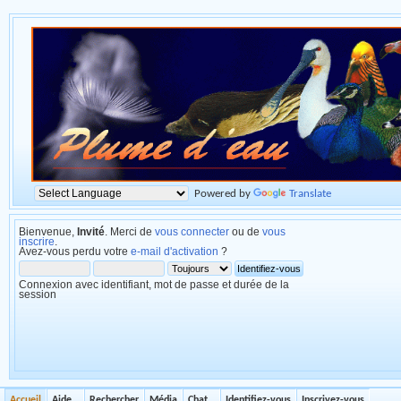
Powered by
Translate
Bienvenue,
Invité
. Merci de
vous connecter
ou de
vous
inscrire
.
Avez-vous perdu votre
e-mail d'activation
?
Connexion avec identifiant, mot de passe et durée de la
session
Accueil
Aide
Rechercher
Média
Chat
Identifiez-vous
Inscrivez-vous